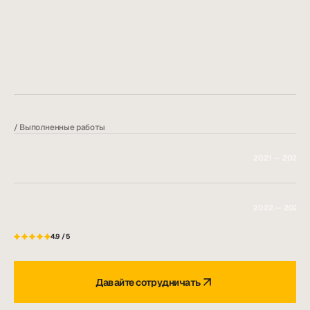
DEZINSEKSIYA
DEZINFEKSIYA
DERATIZATSIYA
/ Выполненные работы
2021 — 2025
Coca-Cola
Uzbekistan
2022 — 2025
Gōsht
—
Meat
&
Burger
4.9 / 5
Мы
уже
помогли
более
700
бизнесам
10
000+
клиентов
и
цифры
продолжают
расти.
Давайте сотрудничать