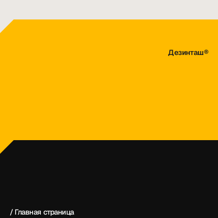
Дезинташ®
dezintash@mail.ru
+998 (55) 500－99－99
Дезинташ®
/ Главная страница