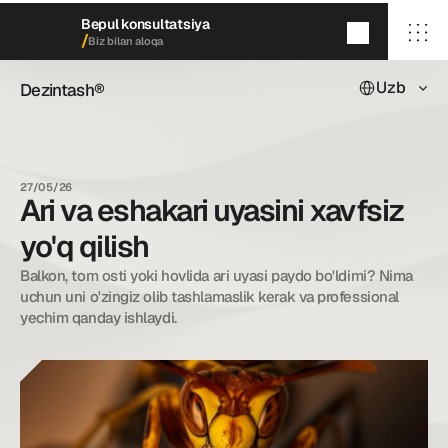
Bepul konsultatsiya
/
Biz bilan aloqa
Select Languag
Uzb
Dezintash®
Dezintash®
5
daqiqada
qayta aloqaga chiqamiz
/ Bosh sahifa
/ Biz haqimizda
27/05/26
/ Xizmatlarimiz
Ari va eshakari uyasini xavfsiz
/ Keyslarimiz
/ Blog
yo'q qilish
/ Biz bilan aloqa
Balkon, tom osti yoki hovlida ari uyasi paydo bo'ldimi? Nima 
uchun uni o'zingiz olib tashlamaslik kerak va professional 
yechim qanday ishlaydi.
dezintash@mail.ru
+998 (55) 500－99－99
© Dezintash.
Barcha huquqlar himoyalangan. 
20©
26