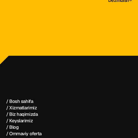
Dezintash®
dezintash@mail.ru
+998 (55) 500－99－99
Dezintash®
/ Bosh sahifa
/ Xizmatlarimiz
/ Biz haqimizda
/ Keyslarimiz
/ Blog
/ Ommaviy oferta