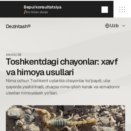
Bepul konsultatsiya
/
Biz bilan aloqa
Select Languag
Uzb
Dezintash®
Dezintash®
5
daqiqada
qayta aloqaga chiqamiz
/ Bosh sahifa
/ Biz haqimizda
29/05/26
/ Xizmatlarimiz
Toshkentdagi chayonlar: xavf
/ Keyslarimiz
/ Blog
va himoya usullari
/ Biz bilan aloqa
Nima uchun Toshkent uylarida chayonlar ko'paydi, ular 
qayerda yashirinadi, chaqsa nima qilish kerak va xonadonni 
ulardan himoyalash yo'llari.
dezintash@mail.ru
+998 (55) 500－99－99
© Dezintash.
Barcha huquqlar himoyalangan. 
20©
26