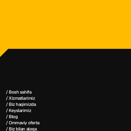
dezintash@mail.ru
+998 (55) 500－99－99
Dezintash®
/ Bosh sahifa
/ Xizmatlarimiz
/ Biz haqimizda
/ Keyslarimiz
/ Blog
/ Ommaviy oferta
/ Biz bilan aloqa