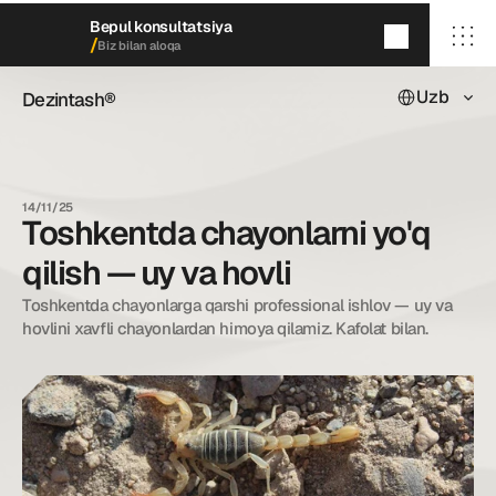
Bepul konsultatsiya
/
Biz bilan aloqa
Select Languag
Uzb
Dezintash®
Dezintash®
5
daqiqada
qayta aloqaga chiqamiz
/ Bosh sahifa
/ Biz haqimizda
14/11/25
/ Xizmatlarimiz
Toshkentda chayonlarni yo'q
/ Keyslarimiz
/ Blog
qilish — uy va hovli
/ Biz bilan aloqa
Toshkentda chayonlarga qarshi professional ishlov — uy va 
hovlini xavfli chayonlardan himoya qilamiz. Kafolat bilan.
dezintash@mail.ru
+998 (55) 500－99－99
© Dezintash.
Barcha huquqlar himoyalangan. 
20©
26