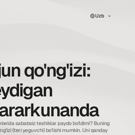
Select Language
Uzb
un qo'ng'izi:
eydigan
zararkunanda
belda sababsiz teshiklar paydo bo'ldimi? Buning 
g'izi (teri yeguvchi) bo'lishi mumkin. Uni qanday 