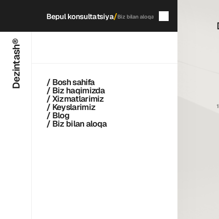
/
Bepul konsultatsiya
Biz bilan aloqa
Dezintash®
5
daqiqada
qayta aloqaga chiqamiz
/ Bosh sahifa
/ Biz haqimizda
/ Xizmatlarimiz
/ Keyslarimiz
/ Blog
/ Biz bilan aloqa