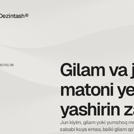
Dezintash®
Gilam va j
16/05/26
matoni y
yashirin 
Jun kiyim, gilam yoki yumshoq me
sababi kuya emas, balki gilam qo'n