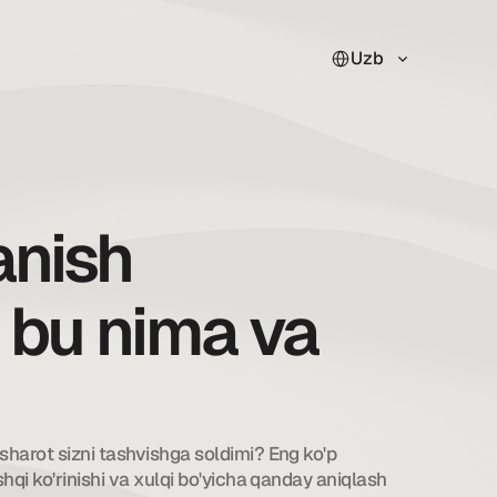
Select Language
Uzb
anish
 bu nima va
harot sizni tashvishga soldimi? Eng ko'p 
qi ko'rinishi va xulqi bo'yicha qanday aniqlash 