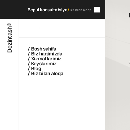
/
Bepul konsultatsiya
Biz bilan aloqa
Dezintash®
5
daqiqada
qayta aloqaga chiqamiz
/ Bosh sahifa
/ Biz haqimizda
/ Xizmatlarimiz
/ Keyslarimiz
/ Blog
/ Biz bilan aloqa