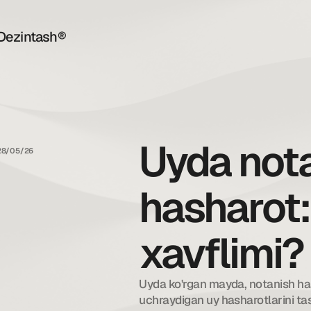
Dezintash®
Uyda not
28/05/26
hasharot:
xavflimi?
Uyda ko'rgan mayda, notanish has
uchraydigan uy hasharotlarini tash