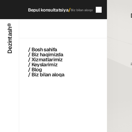
/
Bepul konsultatsiya
Biz bilan aloqa
Dezintash®
5
daqiqada
qayta aloqaga chiqamiz
/ Bosh sahifa
/ Biz haqimizda
/ Xizmatlarimiz
/ Keyslarimiz
/ Blog
/ Biz bilan aloqa