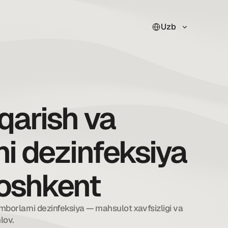
Select Language
Uzb
iqarish va
i dezinfeksiya
Toshkent
borlarni dezinfeksiya — mahsulot xavfsizligi va 
lov.