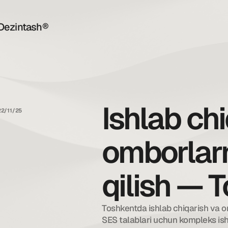
Dezintash®
Ishlab ch
22/11/25
omborlarn
qilish — 
Toshkentda ishlab chiqarish va om
SES talablari uchun kompleks ish