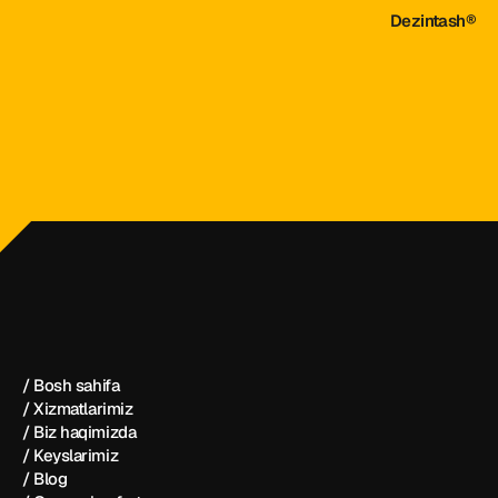
Dezintash®
dezintash@mail.ru
+998 (55) 500－99－99
Dezintash®
/ Bosh sahifa
/ Xizmatlarimiz
/ Biz haqimizda
/ Keyslarimiz
/ Blog