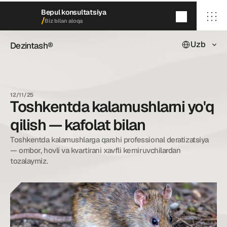
Bepul konsultatsiya
/
Biz bilan aloqa
Select Languag
Uzb
Dezintash®
Dezintash®
5
daqiqada
qayta aloqaga chiqamiz
/ Bosh sahifa
/ Biz haqimizda
12/11/25
/ Xizmatlarimiz
Toshkentda kalamushlarni yo'q
/ Keyslarimiz
/ Blog
qilish — kafolat bilan
/ Biz bilan aloqa
Toshkentda kalamushlarga qarshi professional deratizatsiya 
— ombor, hovli va kvartirani xavfli kemiruvchilardan 
tozalaymiz.
dezintash@mail.ru
+998 (55) 500－99－99
© Dezintash.
Barcha huquqlar himoyalangan. 
20©
26