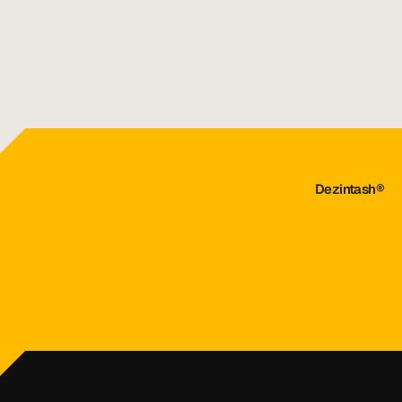
Barcha maqolalar
Dezintash®