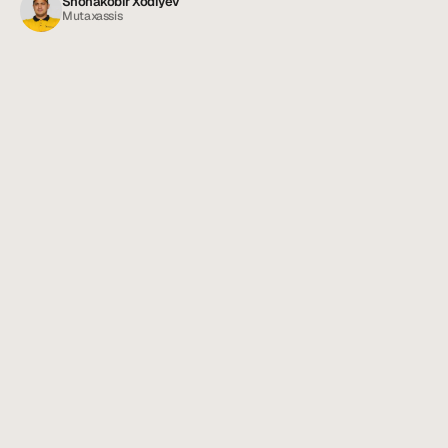
Shohakobir Xodiyev
Mutaxassis
Go'sht pashshasi (ko'k pashsha): xavfli 
07/06/26
yozgi mehmon
Yozda paydo bo'ladigan yirik, yaltiroq ko'k yoki