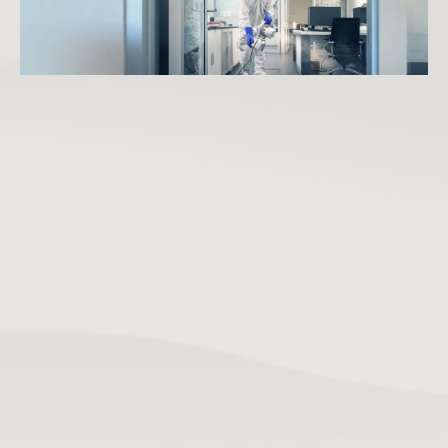
IT va Texnika:
 Sichqonlar va kalamushlar server xonalaridagi 
optik tolali kabellarni va elektr simlarini g‘ajishi oqibatida butun 
ofis ishi to‘xtab qolishi mumkin.
Mahsulot Yo‘qotilishi:
 Oziq-ovqat, to‘qimachilik yoki qog‘oz 
mahsulotlari saqlanadigan omborlarda hasharotlar (kuyalar, 
qo‘ng‘izlar) katta zarar yetkazadi.
Kadrlar Salomatligi:
 Jamoada gripp yoki virusli kasalliklar 
tarqalishi ish jarayonini sekinlashtiradi ("kasallik ta'tillari" 
ko‘payishi).