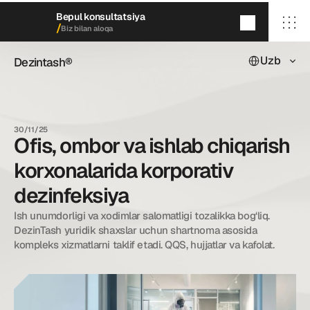
Bepul konsultatsiya
/
Biz bilan aloqa
Select Languag
Uzb
Dezintash®
Dezintash®
5
daqiqada
qayta aloqaga chiqamiz
/ Bosh sahifa
/ Biz haqimizda
30/11/25
/ Xizmatlarimiz
Ofis, ombor va ishlab chiqarish
/ Keyslarimiz
/ Blog
korxonalarida korporativ
/ Biz bilan aloqa
dezinfeksiya
Ish unumdorligi va xodimlar salomatligi tozalikka bog‘liq. 
dezintash@mail.ru
DezinTash yuridik shaxslar uchun shartnoma asosida 
+998 (55) 500－99－99
kompleks xizmatlarni taklif etadi. QQS, hujjatlar va kafolat.
© Dezintash.
Barcha huquqlar himoyalangan. 
20©
26