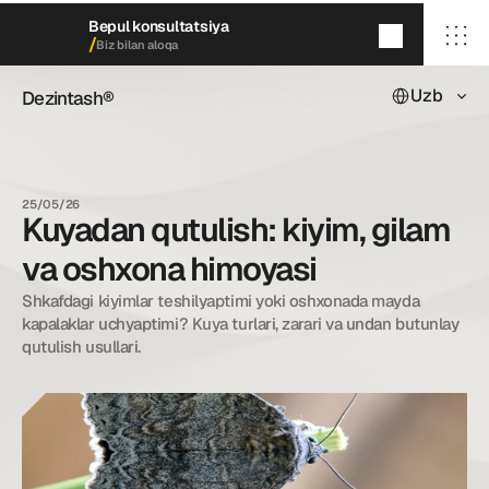
Bepul konsultatsiya
/
Biz bilan aloqa
Select Languag
Uzb
Dezintash®
Dezintash®
5
daqiqada
qayta aloqaga chiqamiz
/ Bosh sahifa
/ Biz haqimizda
25/05/26
/ Xizmatlarimiz
Kuyadan qutulish: kiyim, gilam
/ Keyslarimiz
/ Blog
va oshxona himoyasi
/ Biz bilan aloqa
Shkafdagi kiyimlar teshilyaptimi yoki oshxonada mayda 
kapalaklar uchyaptimi? Kuya turlari, zarari va undan butunlay 
qutulish usullari.
dezintash@mail.ru
+998 (55) 500－99－99
© Dezintash.
Barcha huquqlar himoyalangan. 
20©
26