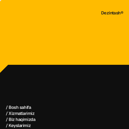
Dezintash®
dezintash@mail.ru
+998 (55) 500－99－99
Dezintash®
/ Bosh sahifa
/ Xizmatlarimiz
/ Biz haqimizda
/ Keyslarimiz