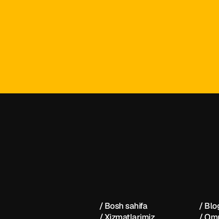
Dezintash®
dezintash@mail.ru
+998 (55) 50
/ Bosh sahifa
/ Blo
/ Xizmatlarimiz
/ Om