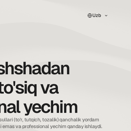
Select Language
Uzb
shshadan
to'siq va
nal yechim
llari (to'r, tutqich, tozalik) qanchalik yordam 
li emas va professional yechim qanday ishlaydi.