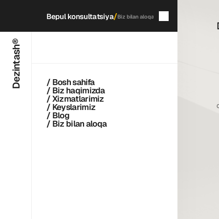
/
Bepul konsultatsiya
Biz bilan aloqa
Dezintash®
5
daqiqada
qayta aloqaga chiqamiz
/ Bosh sahifa
/ Biz haqimizda
/ Xizmatlarimiz
/ Keyslarimiz
/ Blog
/ Biz bilan aloqa