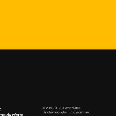
0－99－99
© 2016-2026 Dezintash®
g
/ Insan Agency
Barcha huquqlar himoyalangan.
maviy oferta