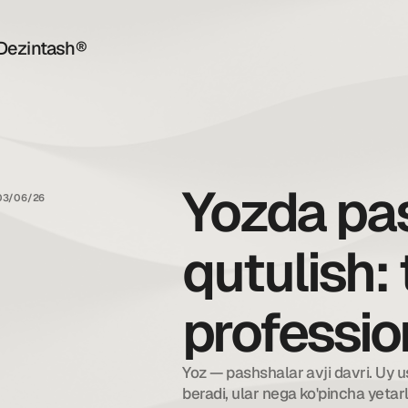
Dezintash®
Yozda pa
03/06/26
qutulish: 
professio
Yoz — pashshalar avji davri. Uy usu
beradi, ular nega ko'pincha yetar