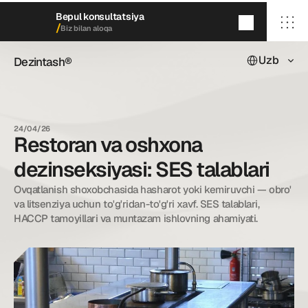
Bepul konsultatsiya
/
Biz bilan aloqa
Select Languag
Uzb
Dezintash®
Dezintash®
5
daqiqada
qayta aloqaga chiqamiz
/ Bosh sahifa
/ Biz haqimizda
24/04/26
/ Xizmatlarimiz
Restoran va oshxona
/ Keyslarimiz
/ Blog
dezinseksiyasi: SES talablari
/ Biz bilan aloqa
Ovqatlanish shoxobchasida hasharot yoki kemiruvchi — obro' 
va litsenziya uchun to'g'ridan-to'g'ri xavf. SES talablari, 
HACCP tamoyillari va muntazam ishlovning ahamiyati.
dezintash@mail.ru
+998 (55) 500－99－99
© Dezintash.
Barcha huquqlar himoyalangan. 
20©
26