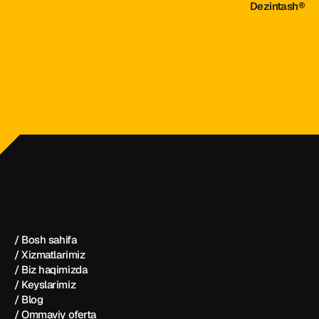
Dezintash®
dezintash@mail.ru
+998 (55) 500－99－99
Dezintash®
/ Bosh sahifa
/ Xizmatlarimiz
/ Biz haqimizda
/ Keyslarimiz
/ Blog
/ Ommaviy oferta