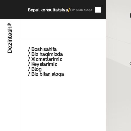
/
Bepul konsultatsiya
Biz bilan aloqa
Dezintash®
5
daqiqada
qayta aloqaga chiqamiz
/ Bosh sahifa
/ Biz haqimizda
/ Xizmatlarimiz
/ Keyslarimiz
/ Blog
/ Biz bilan aloqa