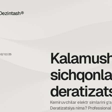
Dezintash®
Kalamush
02/12/25
sichqonla
deratizat
Kemiruvchilar elektr simlarini g‘aj
Deratizatsiya nima? Professional k