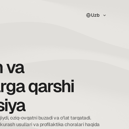
Select Language
Uzb
 va
rga qarshi
siya
iydi, oziq-ovqatni buzadi va o‘lat tarqatadi. 
urash usullari va profilaktika choralari haqida 