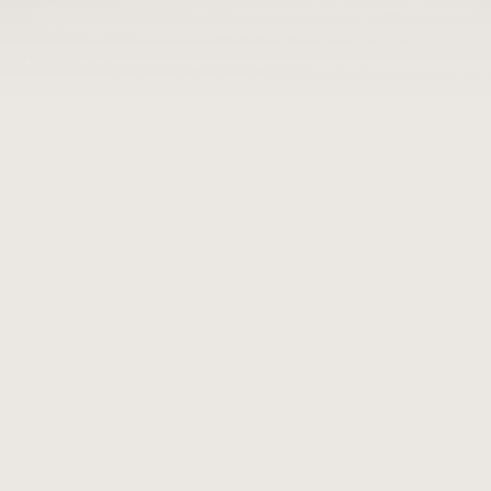
shda tishlarini charxlashga ehtiyoj sezadi. Ular elektr 
ik quvurlarni g‘ajib tashlaydi. Bu esa qisqa tutashuv va 
umkin.
ptospiroz, quturish va boshqa 30 dan ortiq kasalliklarni 
arda don va un mahsulotlarini ifloslantiradi va yaroqsiz 