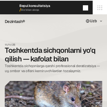
Bepul konsultatsiya
/
Biz bilan aloqa
Select Languag
Uzb
Dezintash®
Dezintash®
5
daqiqada
qayta aloqaga chiqamiz
/ Bosh sahifa
/ Biz haqimizda
11/11/25
/ Xizmatlarimiz
Toshkentda sichqonlarni yo'q
/ Keyslarimiz
/ Blog
qilish — kafolat bilan
/ Biz bilan aloqa
Toshkentda sichqonlarga qarshi professional deratizatsiya — 
uy, ombor va ofisni kemiruvchilardan tozalaymiz.
dezintash@mail.ru
+998 (55) 500－99－99
© Dezintash.
Barcha huquqlar himoyalangan. 
20©
26