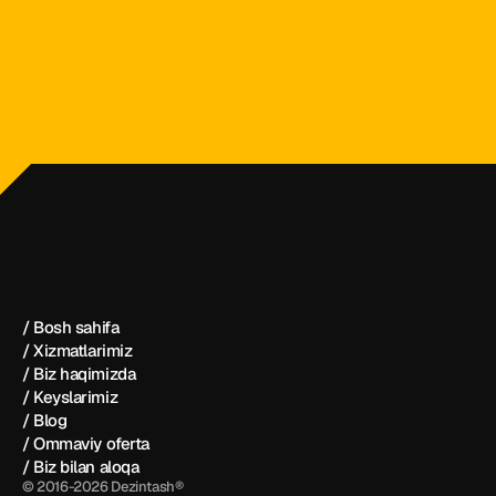
dezintash@mail.ru
+998 (55) 500－99－99
Dezintash®
/ Bosh sahifa
/ Xizmatlarimiz
/ Biz haqimizda
/ Keyslarimiz
/ Blog
/ Ommaviy oferta
/ Biz bilan aloqa
© 2016-2026 Dezintash®