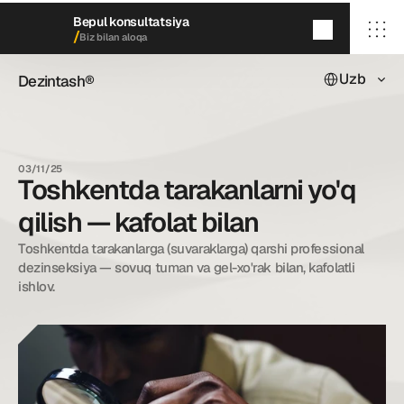
Bepul konsultatsiya
/
Biz bilan aloqa
Select Languag
Uzb
Dezintash®
Dezintash®
5
daqiqada
qayta aloqaga chiqamiz
/ Bosh sahifa
/ Biz haqimizda
03/11/25
/ Xizmatlarimiz
Toshkentda tarakanlarni yo'q
/ Keyslarimiz
/ Blog
qilish — kafolat bilan
/ Biz bilan aloqa
Toshkentda tarakanlarga (suvaraklarga) qarshi professional 
dezinseksiya — sovuq tuman va gel-xo'rak bilan, kafolatli 
ishlov.
dezintash@mail.ru
+998 (55) 500－99－99
© Dezintash.
Barcha huquqlar himoyalangan. 
20©
26