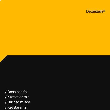
Dezintash®
dezintash@mail.ru
+998 (55) 500－99－99
Dezintash®
/ Bosh sahifa
/ Xizmatlarimiz
/ Biz haqimizda
/ Keyslarimiz