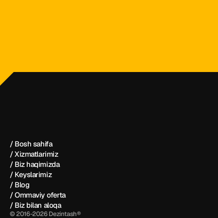
dezintash@mail.ru
+998 (55) 500－99－99
Dezintash®
/ Bosh sahifa
/ Xizmatlarimiz
/ Biz haqimizda
/ Keyslarimiz
/ Blog
/ Ommaviy oferta
/ Biz bilan aloqa
© 2016-2026 Dezintash®