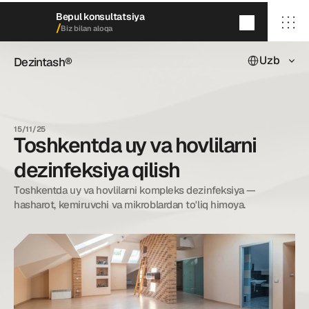
Bepul konsultatsiya
/
Biz bilan aloqa
Select Languag
Uzb
Dezintash®
Dezintash®
5
daqiqada
qayta aloqaga chiqamiz
/ Bosh sahifa
/ Biz haqimizda
15/11/25
/ Xizmatlarimiz
Toshkentda uy va hovlilarni
/ Keyslarimiz
/ Blog
dezinfeksiya qilish
/ Biz bilan aloqa
Toshkentda uy va hovlilarni kompleks dezinfeksiya — 
hasharot, kemiruvchi va mikroblardan to'liq himoya.
dezintash@mail.ru
+998 (55) 500－99－99
© Dezintash.
Barcha huquqlar himoyalangan. 
20©
26