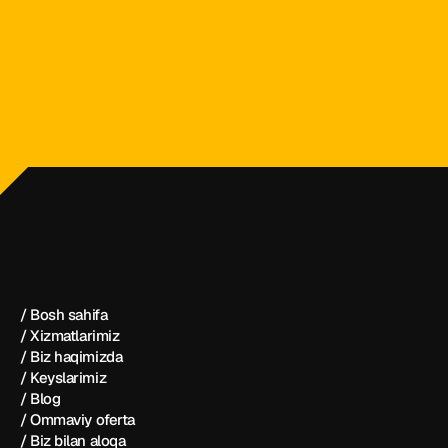
dezintash@mail.ru
+998 (55) 500－99－99
Dezintash®
/ Bosh sahifa
/ Xizmatlarimiz
/ Biz haqimizda
/ Keyslarimiz
/ Blog
/ Ommaviy oferta
/ Biz bilan aloqa