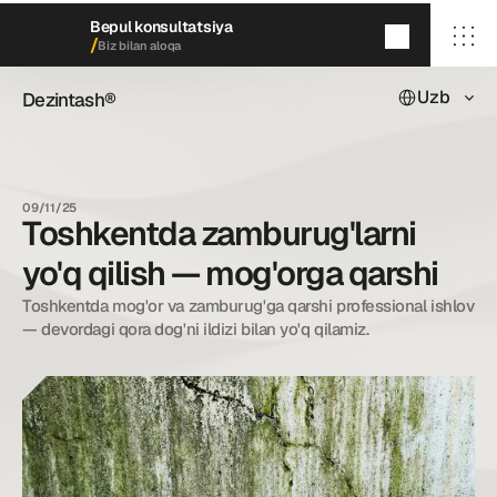
Bepul konsultatsiya
/
Biz bilan aloqa
Select Languag
Uzb
Dezintash®
Dezintash®
5
daqiqada
qayta aloqaga chiqamiz
/ Bosh sahifa
/ Biz haqimizda
09/11/25
/ Xizmatlarimiz
Toshkentda zamburug'larni
/ Keyslarimiz
/ Blog
yo'q qilish — mog'orga qarshi
/ Biz bilan aloqa
Toshkentda mog'or va zamburug'ga qarshi professional ishlov 
— devordagi qora dog'ni ildizi bilan yo'q qilamiz.
dezintash@mail.ru
+998 (55) 500－99－99
© Dezintash.
Barcha huquqlar himoyalangan. 
20©
26