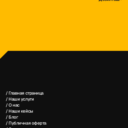
dezintash@mail.ru
+998 (55) 500－99－99
Дезинташ®
/ Главная страница
/ Наши услуги
/ О нас
/ Наши кейсы
/ Блог
/ Публичная оферта