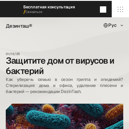
Бесплатная консультация
/
Связаться
Select Languag
Дезинташ®
Рус
Дезинташ®
Через 5
минут
мы перезвоним
/ Главная
/ О нас
01/12/25
/ Наши услуги
Защитите дом от вирусов и
/ Наши кейсы
/ Блог
бактерий
/ Контакты
Как уберечь семью в сезон гриппа и эпидемий? 
Стерилизация дома и офиса, удаление плесени и 
бактерий — рекомендации DezinTash.
dezintash@mail.ru
+998 (55) 500－99－99
© Дезинташ.
Все права защищены.
20©
26