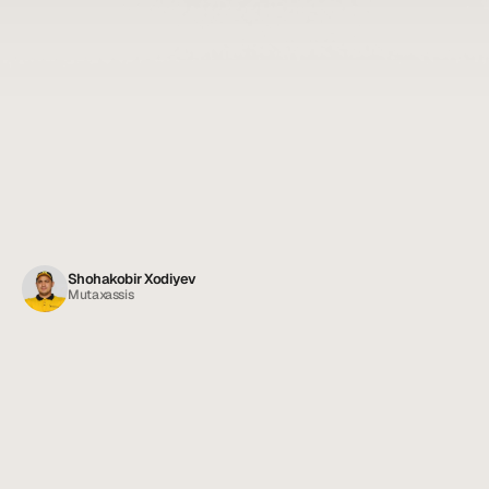
Озонирование: самый экологичный метод. Озон (O3) — 
мощный окислитель: мгновенно уничтожает микробы в 
воздухе и на поверхностях, а заодно устраняет неприятные 
запахи.
Химическая обработка: без хлора — современные средства 
на основе четвертичных аммониевых соединений. Не портят 
мебель и ткани, не оставляют пятен и резкого запаха.
Shohakobir Xodiyev
Mutaxassis