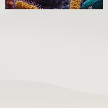
После болезни: если дома кто-то переболел гриппом или 
другой инфекцией, обработка предотвратит заражение 
остальных.
При переезде: купили квартиру на «вторичке» — 
профилактическая обработка избавит от бактерий и 
насекомых, оставшихся от прежних хозяев.
При появлении плесени: чёрная плесень в ванной и на сырых 
стенах — источник астмы и аллергии. Споры попадают в 
лёгкие и вызывают серьёзные болезни.