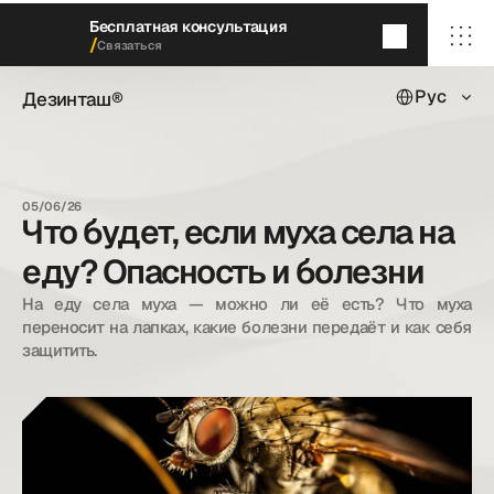
Бесплатная консультация
/
Связаться
Select Languag
Дезинташ®
Рус
Дезинташ®
Через 5
минут
мы перезвоним
/ Главная
/ О нас
05/06/26
/ Наши услуги
Что будет, если муха села на
/ Наши кейсы
/ Блог
еду? Опасность и болезни
/ Контакты
На еду села муха — можно ли её есть? Что муха 
переносит на лапках, какие болезни передаёт и как себя 
защитить.
dezintash@mail.ru
+998 (55) 500－99－99
© Дезинташ.
Все права защищены.
20©
26