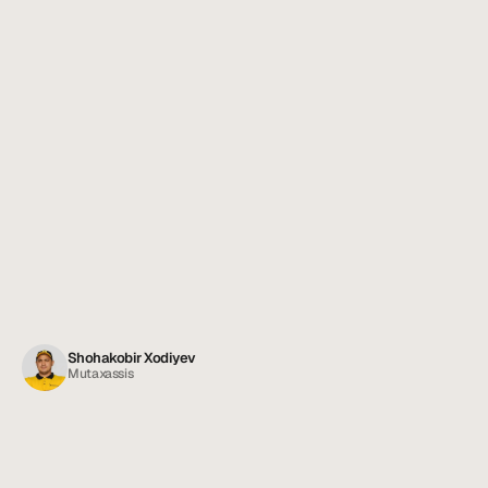
Shohakobir Xodiyev
Mutaxassis