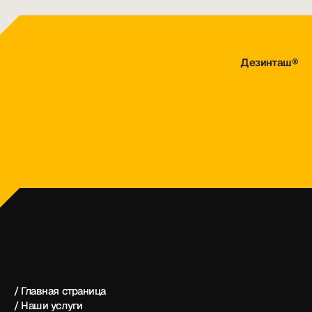
Дезинташ®
dezintash@mail.ru
+998 (55) 500－99－99
Дезинташ®
/ Главная страница
/ Наши услуги