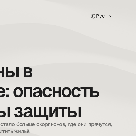
Select Language
Рус
ны в
: опасность
бы защиты
тало больше скорпионов, где они прячутся, 
щитить жильё.