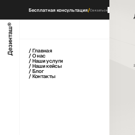
/
Бесплатная консультация
Связаться
Дезинташ®
Через 5
минут
мы перезвоним
/ Главная
/ О нас
/ Наши услуги
/ Наши кейсы
/ Блог
/ Контакты