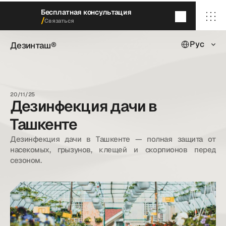
Бесплатная консультация
/
Связаться
Select Languag
Дезинташ®
Рус
Дезинташ®
Через 5
минут
мы перезвоним
/ Главная
/ О нас
20/11/25
/ Наши услуги
Дезинфекция дачи в
/ Наши кейсы
/ Блог
Ташкенте
/ Контакты
Дезинфекция дачи в Ташкенте — полная защита от 
насекомых, грызунов, клещей и скорпионов перед 
сезоном.
dezintash@mail.ru
+998 (55) 500－99－99
© Дезинташ.
Все права защищены.
20©
26