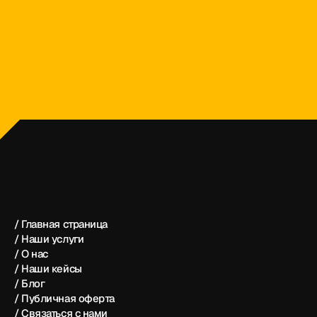
dezintash@mail.ru
+998 (55) 500－99－99
Дезинташ®
/ Главная страница
/ Наши услуги
/ О нас
/ Наши кейсы
/ Блог
/ Публичная оферта
/ Связаться с нами