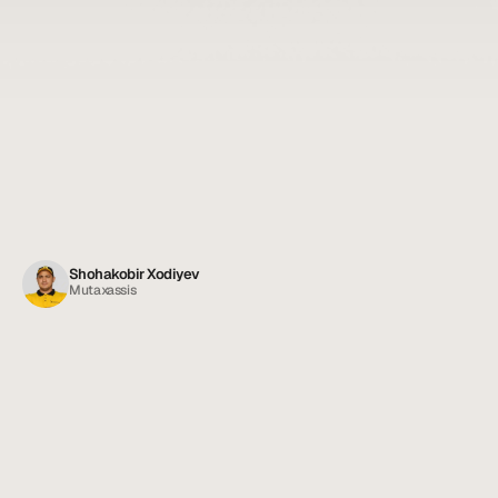
Shohakobir Xodiyev
Mutaxassis