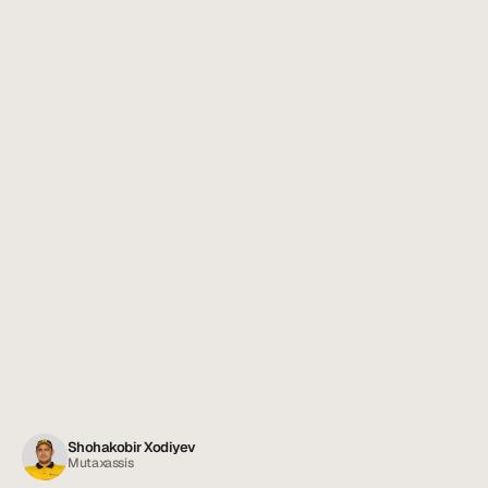
Shohakobir Xodiyev
Mutaxassis