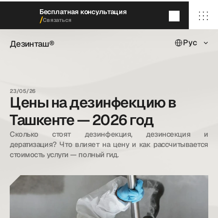
Бесплатная консультация
/
Связаться
Select Languag
Дезинташ®
Рус
Дезинташ®
Через 5
минут
мы перезвоним
/ Главная
/ О нас
23/05/26
/ Наши услуги
Цены на дезинфекцию в
/ Наши кейсы
/ Блог
Ташкенте — 2026 год
/ Контакты
Сколько стоят дезинфекция, дезинсекция и 
дератизация? Что влияет на цену и как рассчитывается 
стоимость услуги — полный гид.
dezintash@mail.ru
+998 (55) 500－99－99
© Дезинташ.
Все права защищены.
20©
26