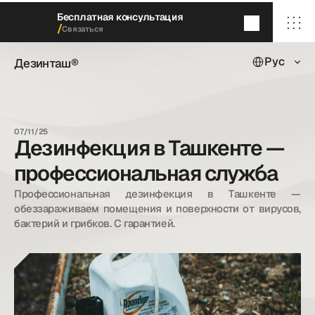
Бесплатная консультация
/
Связаться
Select Languag
Дезинташ®
Рус
Дезинташ®
Через 5
минут
мы перезвоним
/ Главная
/ О нас
07/11/25
/ Наши услуги
Дезинфекция в Ташкенте —
/ Наши кейсы
/ Блог
профессиональная служба
/ Контакты
Профессиональная дезинфекция в Ташкенте — 
обеззараживаем помещения и поверхности от вирусов, 
бактерий и грибков. С гарантией.
dezintash@mail.ru
+998 (55) 500－99－99
© Дезинташ.
Все права защищены.
20©
26