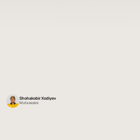
Shohakobir Xodiyev
Mutaxassis