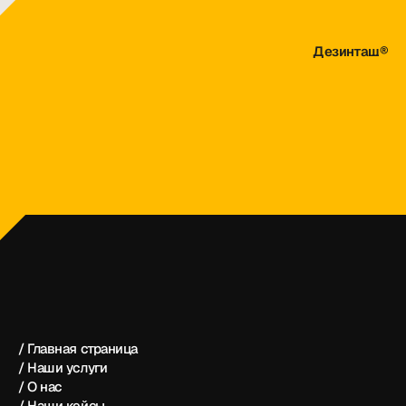
Дезинташ®
dezintash@mail.ru
+998 (55) 500－99－99
Дезинташ®
/ Главная страница
/ Наши услуги
/ О нас
/ Наши кейсы