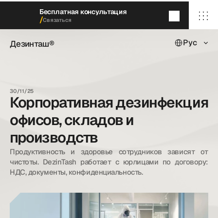
Бесплатная консультация
/
Связаться
Select Languag
Дезинташ®
Рус
Дезинташ®
Через 5
минут
мы перезвоним
/ Главная
/ О нас
30/11/25
/ Наши услуги
Корпоративная дезинфекция
/ Наши кейсы
/ Блог
офисов, складов и
/ Контакты
производств
Продуктивность и здоровье сотрудников зависят от 
dezintash@mail.ru
чистоты. DezinTash работает с юрлицами по договору: 
+998 (55) 500－99－99
НДС, документы, конфиденциальность.
© Дезинташ.
Все права защищены.
20©
26