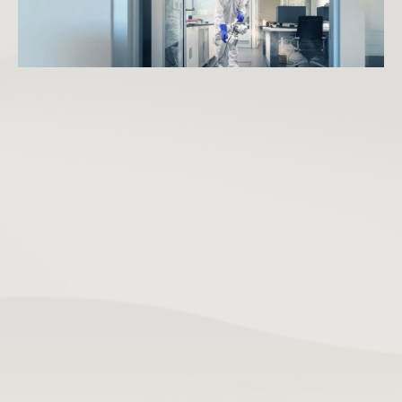
Требования законодательства: предприятия общепита и 
пищевого производства обязаны регулярно проводить 
дезинфекцию, дезинсекцию и дератизацию.
Сохранность товара: на складах продуктов, текстиля и 
бумаги насекомые (моль, жуки) наносят крупный ущерб.
Здоровье персонала: вспышка гриппа в коллективе 
замедляет работу — больничных становится больше.