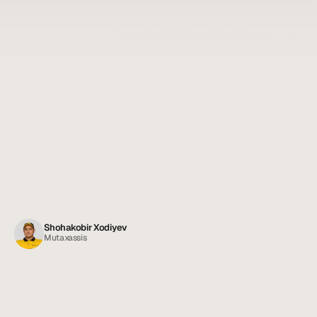
Официальное сотрудничество: договор с юридическими 
лицами, оплата по перечислению, все бухгалтерские 
документы (счёт-фактура, акт выполненных работ) — 
вовремя.
Конфиденциальность: специалисты приезжают в 
спецодежде и работают без шума и помех вашему бизнесу.
Аудит и мониторинг: сначала проводим полный санитарный 
аудит объекта, выявляем пути проникновения вредителей и 
даём инженерные рекомендации по их устранению.
Shohakobir Xodiyev
Mutaxassis