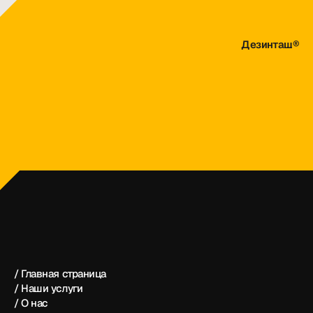
Дезинташ®
dezintash@mail.ru
+998 (55) 500－99－99
Дезинташ®
/ Главная страница
/ Наши услуги
/ О нас