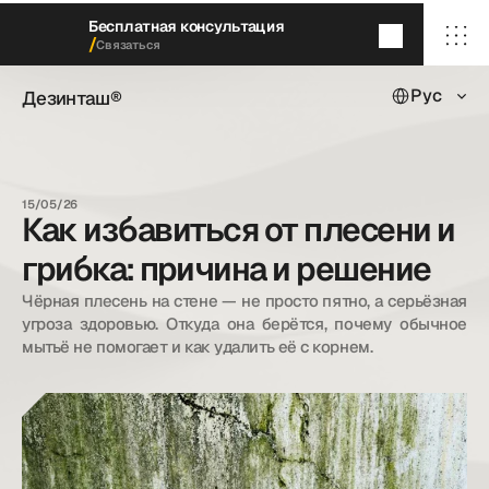
Бесплатная консультация
/
Связаться
Select Languag
Дезинташ®
Рус
Дезинташ®
Через 5
минут
мы перезвоним
/ Главная
/ О нас
15/05/26
/ Наши услуги
Как избавиться от плесени и
/ Наши кейсы
/ Блог
грибка: причина и решение
/ Контакты
Чёрная плесень на стене — не просто пятно, а серьёзная 
угроза здоровью. Откуда она берётся, почему обычное 
мытьё не помогает и как удалить её с корнем.
dezintash@mail.ru
+998 (55) 500－99－99
© Дезинташ.
Все права защищены.
20©
26