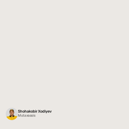
Shohakobir Xodiyev
Mutaxassis