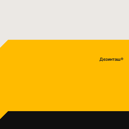
Все статьи
Дезинташ®
dezintash@mail.ru