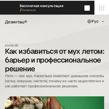
Бесплатная консультация
/
Связаться
Select Languag
Дезинташ®
Рус
Дезинташ®
Через 5
минут
мы перезвоним
/ Главная
/ О нас
03/06/26
/ Наши услуги
Как избавиться от мух летом:
/ Наши кейсы
/ Блог
барьер и профессиональное
/ Контакты
решение
Лето — пик мух. Насколько помогают домашние способы 
dezintash@mail.ru
(сетка, ловушки, чистота), почему их часто недостаточно и 
+998 (55) 500－99－99
как работает профессиональное решение.
© Дезинташ.
Все права защищены.
20©
26