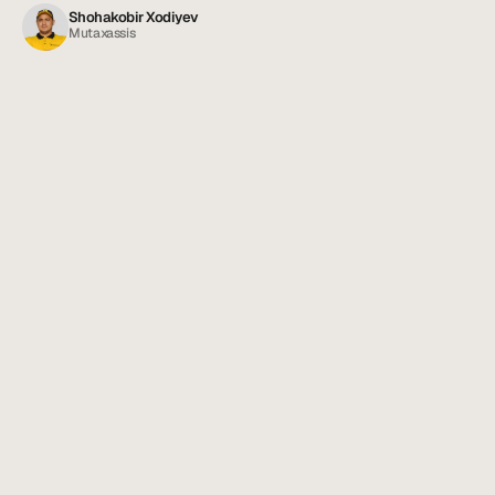
Shohakobir Xodiyev
Mutaxassis
Мясная муха (синяя муха): опасный 
07/06/26
летний гость