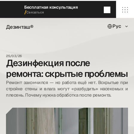
Бесплатная консультация
/
Связаться
Select Languag
Дезинташ®
Рус
Дезинташ®
Через 5
минут
мы перезвоним
/ Главная
/ О нас
25/03/26
/ Наши услуги
Дезинфекция после
/ Наши кейсы
/ Блог
ремонта: скрытые проблемы
/ Контакты
Ремонт закончился — но работа ещё нет. Вскрытые при 
стройке стены и влага могут «разбудить» насекомых и 
плесень. Почему нужна обработка после ремонта.
dezintash@mail.ru
+998 (55) 500－99－99
© Дезинташ.
Все права защищены.
20©
26