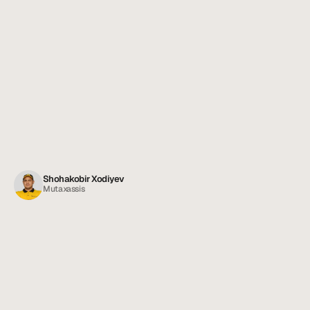
Shohakobir Xodiyev
Mutaxassis