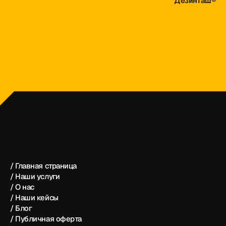
Дезинташ®
dezintash@mail.ru
+998 (55) 500－99－99
Дезинташ®
/ Главная страница
/ Наши услуги
/ О нас
/ Наши кейсы
/ Блог
/ Публичная оферта